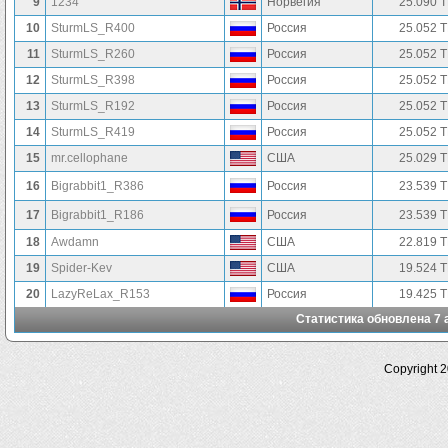
9
1234
Норвегия
25.090 
10
SturmLS_R400
Россия
25.052 
11
SturmLS_R260
Россия
25.052 
12
SturmLS_R398
Россия
25.052 
13
SturmLS_R192
Россия
25.052 
14
SturmLS_R419
Россия
25.052 
15
mr.cellophane
США
25.029 
16
Bigrabbit1_R386
Россия
23.539 
17
Bigrabbit1_R186
Россия
23.539 
18
Awdamn
США
22.819 
19
Spider-Kev
США
19.524 
20
LazyReLax_R153
Россия
19.425 
Статистика обновлена 7 а
Copyright 