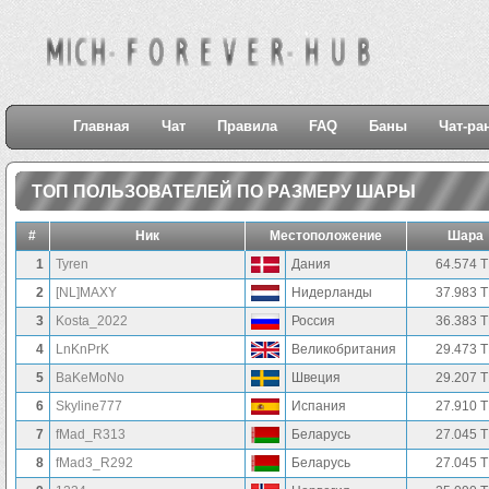
Главная
Чат
Правила
FAQ
Баны
Чат-ра
ТОП ПОЛЬЗОВАТЕЛЕЙ ПО РАЗМЕРУ ШАРЫ
#
Ник
Местоположение
Шара
1
Tyren
Дания
64.574 
2
[NL]MAXY
Нидерланды
37.983 
3
Kosta_2022
Россия
36.383 
4
LnKnPrK
Великобритания
29.473 
5
BaKeMoNo
Швеция
29.207 
6
Skyline777
Испания
27.910 
7
fMad_R313
Беларусь
27.045 
8
fMad3_R292
Беларусь
27.045 